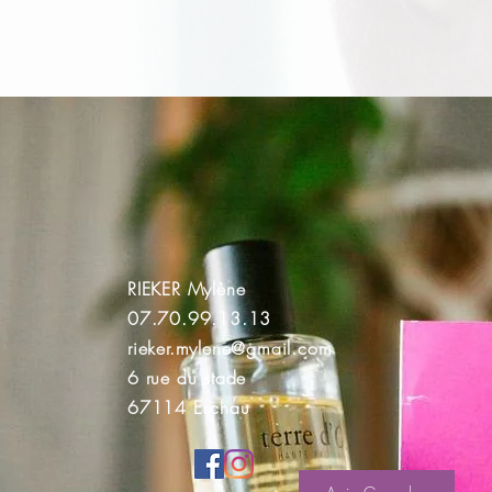
RIEKER Mylène
07.70.99.13.13
rieker.mylene@gmail.com
6 rue du stade
67114 Eschau