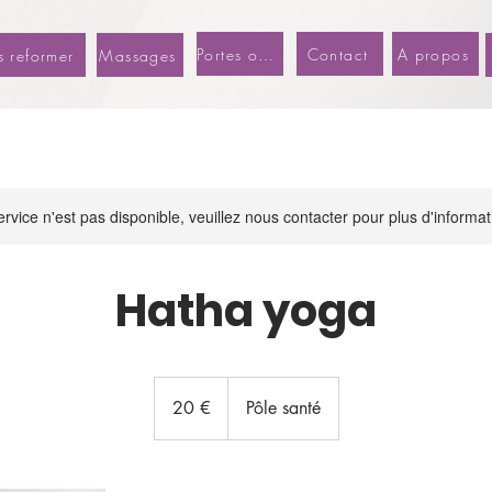
Portes ouvertes
Contact
A propos
s reformer
Massages
rvice n'est pas disponible, veuillez nous contacter pour plus d'informat
Hatha yoga
20
euros
20 €
Pôle santé