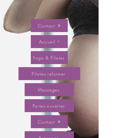
Contact
Accueil
Yoga & Pilates
Pilates reformer
Massages
Portes ouvertes
Contact
A propos