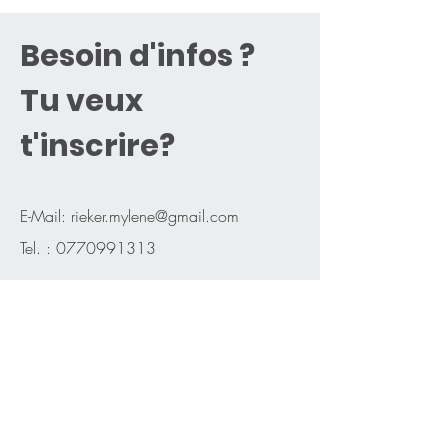
Besoin d'infos ?
Tu veux
t'inscrire
?
E-Mail:
rieker.mylene@gmail.com
Tel. :
0770991313
Prénom
Nom de famille