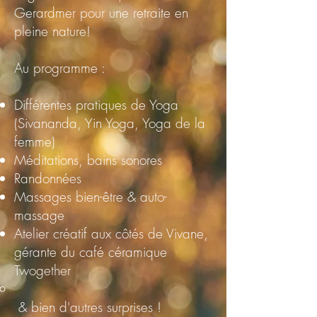
Gerardmer
pour une retr
aite en
pleine nature
!
Au programme :
Différentes pratiques de Yoga
(Sivananda, Yin Yoga, Yoga de la
femme)
Méditations, bains sonores
Randonnées
Massages bien-être & auto-
massage
Atelier créatif aux côtés de Vivane,
gérante du café céramique
Twogether
& bien d'autres surprises !