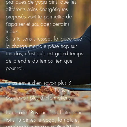
pratiques de yoga ainsi que les
différents soins énergétiques
proposés vont te permettre de
t'apaiser et soulager certains
maux.
Si tu te sens stressée, fatiguée que
la charge mentale pèse trop sur
ton dos, c'est qu'il est grand temps
de prendre du temps rien que
pour toi.
Tu as envie d'en savoir plus ?
Ecris moi
pour avoir plus d'informations.
La retraite "Rayonne" est faite pour
toi si tu aimes le yoga, la nature,