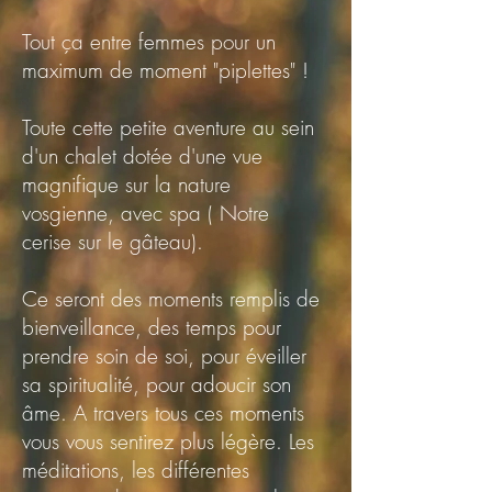
Tout ça entre femmes pour un
maximum de moment "piplettes" !
Toute cette petite aventure au sein
d'un chalet dotée d'une vue
magnifique sur la nature
vosgienne, avec spa ( Notre
cerise sur le gâteau).
Ce seront des moments remplis de
bienveillance, des temps pour
prendre soin de soi, pour éveiller
sa spiritualité, pour adoucir son
âme. A travers tous ces moments
vous vous sentirez plus légère. Les
méditations, les différentes