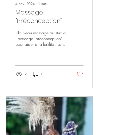
4 nov. 2024
∙
1
min
Massage
"Préconception"
Nouveau massage au studio
: massage "préconception"
pour aider à la fertilité : Le
chemin vers la parentalité
commence par une
harmonie...
2
0