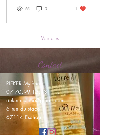
63
0
1
Voir plus
Contact
RIEKER Mylène
07.70.99.13.13
rieker.mylene@gmail.com
6 rue du stade
67114 Eschau