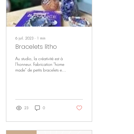
6 juil. 2023
∙
1
min
Bracelets litho
Au studio, la créativité est à
l'honneur. Fabrication "home
made" de petits bracelets en
pierres naturelles. Comment
choisit-on de...
23
0