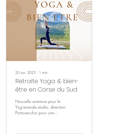
20 avr. 2023
∙
1
min
Retraite Yoga & bien-
être en Corse du Sud
Nouvelle aventure pour le
Yog'ananda studio, direction
Portovecchio pour une
retraite au soleil ! Au
programme : Différentes
pratiques de...